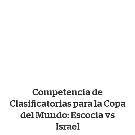
entradas para el partido Escocia-Israel en Hampden
Park el 9 de octubre.
Tienes hasta las 12 de la noche del viernes 1 de octubre
de 2021 para participar. Sólo tienes que introducir tus
datos a continuación.
Condiciones completas
aquí.
Competencia de
Clasificatorias para la Copa
del Mundo: Escocia vs
Israel