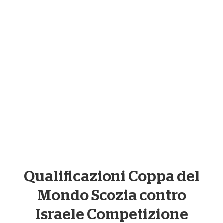
Te ofrecemos la oportunidad de ganar un par de
entradas para el partido Escocia-Israel en Hampden
Park el 9 de octubre.
Tienes hasta las 12 de la noche del viernes 1 de octubre
de 2021 para participar. Sólo tienes que introducir tus
datos a continuación.
Condiciones completas
aquí.
Qualificazioni Coppa del
Mondo Scozia contro
Israele Competizione