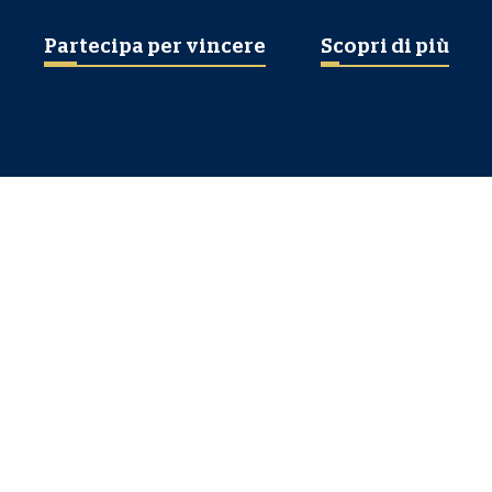
Partecipa per vincere
Scopri di più
¡GANE ENTRADAS PARA
VER EL PARTIDO ENTRE
ESCOCIA E ISRAEL EN
HAMPDEN!