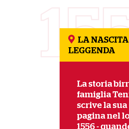
15
LA NASCITA
LEGGENDA
La storia bir
famiglia Te
scrive la su
pagina nel l
1556 - quand