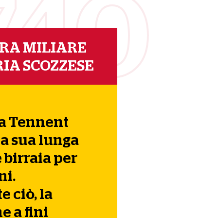
740
RA MILIARE
IA SCOZZESE
ia Tennent
la sua lunga
 birraia per
ni.
 ciò, la
 a fini