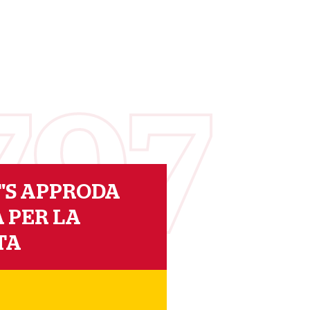
797
'S APPRODA
 PER LA
TA