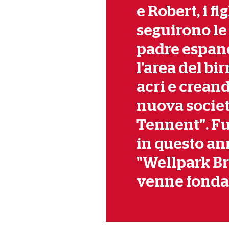
e Robert, i fi
seguirono le
padre espa
l'area del bir
acri e crean
nuova societ
Tennent". Fu
in questo an
"Wellpark B
venne fonda