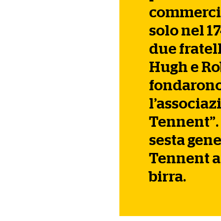
commercia
solo nel 1
due fratel
Hugh e Ro
fondaron
l’associa
Tennent”.
sesta gene
Tennent a
birra.