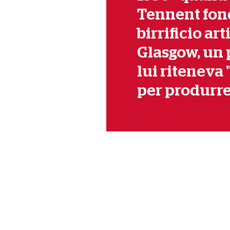
Tennent fond
birrificio ar
Glasgow, un 
lui riteneva 
per produrre 