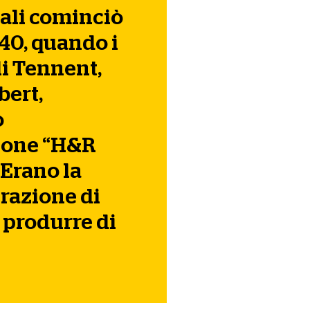
li cominciò
740, quando i
li Tennent,
bert,
o
zione “H&R
 Erano la
razione di
 produrre di