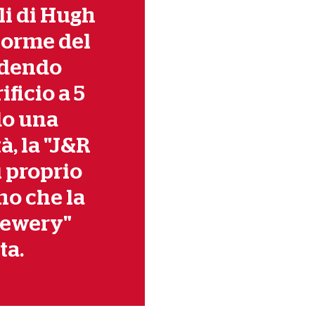
gli di Hugh
 orme del
ndendo
rificio a 5
do una
à, la "J&R
 proprio
no che la
rewery"
ta.