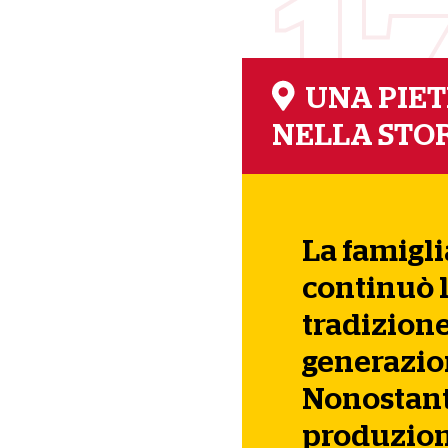
1
UNA PIET
NELLA STOR
La famigl
continuò 
tradizione
generazio
Nonostante
produzione