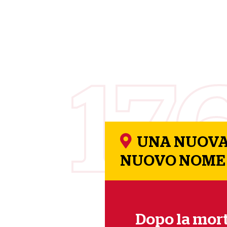
17
UNA NUOVA
NUOVO NOME
Dopo la mor