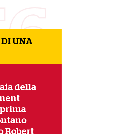
56
 DI UNA
raia della
nnent
a prima
ontano
o Robert