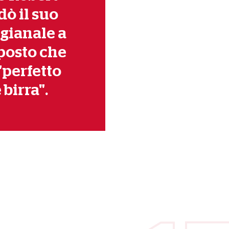
ò il suo
tigianale a
posto che
"perfetto
birra".