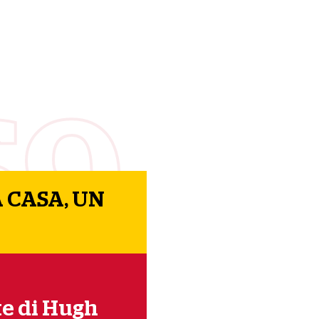
69
 CASA, UN
te di Hugh