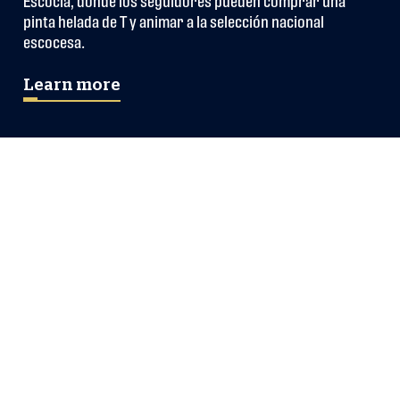
Escocia, donde los seguidores pueden comprar una 
pinta helada de T y animar a la selección nacional 
escocesa.
Learn more
DÓNDE VER LOS
PARTIDOS DE
ESCOCIA
Este verano hemos seleccionado como “fan zones”
locales de Glasgow, Edimburgo, Aberdeen y Elgin. Eche
un vistazo a nuestro mapa interactivo y descubra cuál es
el más cercano.