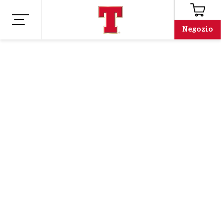
Negozio
Negozio
Merchandising
BANDANA PER
ANIMALI
DOMESTICI
TENNENT'S - ROSSO
10,82 €
Regala al tuo amico peloso un regalo T-rrifico questo