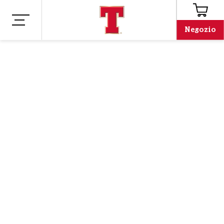
Negozio
Negozio
Merchandising
BOTTIGLIA
D'ACQUA
RIUTILIZZABILE
TENNENT'S
FOOTBALL